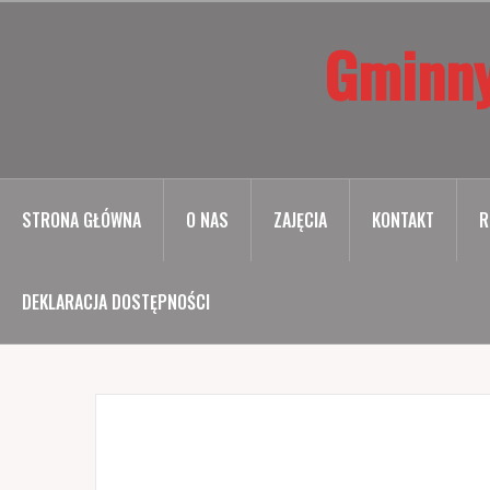
Przejdź
Gminny
do
treści
STRONA GŁÓWNA
O NAS
ZAJĘCIA
KONTAKT
R
DEKLARACJA DOSTĘPNOŚCI