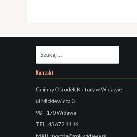
Szukaj:
Kontakt
Gminny Ośrodek Kultury w Widawie
ul Mickiewicza 3
98 – 170 Widawa
TEL. 43 672 11 16
MAIL: poczta@gok.widawa.pl