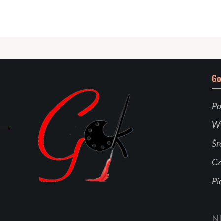
Go
Po
Wt
Śr
Cz
Pi
N