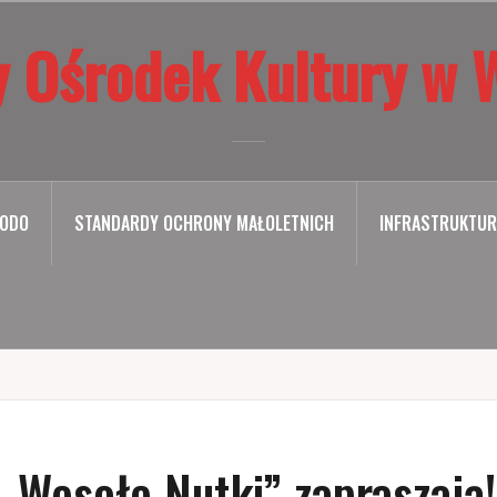
 Ośrodek Kultury w 
ODO
STANDARDY OCHRONY MAŁOLETNICH
INFRASTRUKTUR
„Wesołe Nutki” zapraszają!