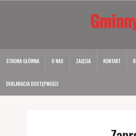
Przejdź
Gminny
do
treści
STRONA GŁÓWNA
O NAS
ZAJĘCIA
KONTAKT
R
DEKLARACJA DOSTĘPNOŚCI
Zapr