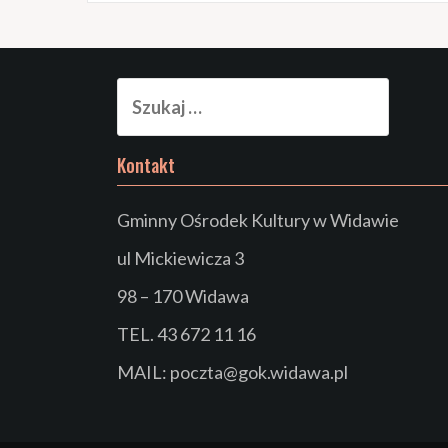
Szukaj:
Kontakt
Gminny Ośrodek Kultury w Widawie
ul Mickiewicza 3
98 – 170 Widawa
TEL. 43 672 11 16
MAIL: poczta@gok.widawa.pl