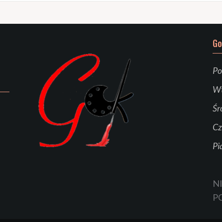
Go
Po
Wt
Śr
Cz
Pi
N
P