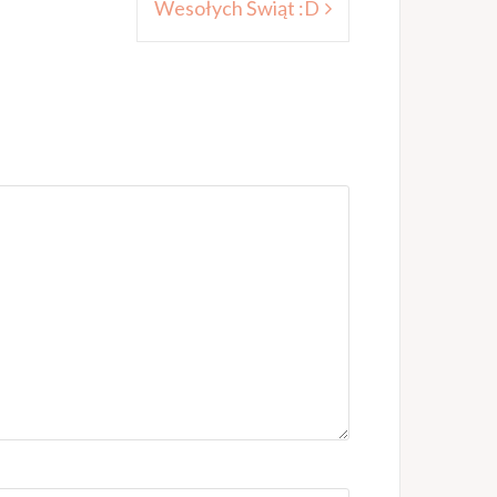
Wesołych Świąt :D