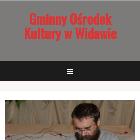
Przejdź
Gminny Ośrodek
do
treści
Kultury w Widawie