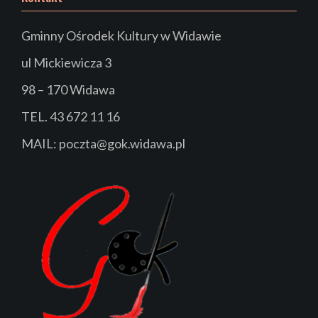
Gminny Ośrodek Kultury w Widawie
ul Mickiewicza 3
98 – 170 Widawa
TEL. 43 672 11 16
MAIL: poczta@gok.widawa.pl