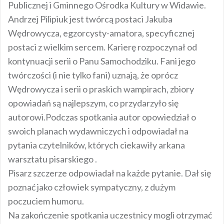
Publicznej i Gminnego Ośrodka Kultury w Widawie.
Andrzej Pilipiuk jest twórcą postaci Jakuba
Wędrowycza, egzorcysty-amatora, specyficznej
postaci z wielkim sercem. Karierę rozpoczynał od
kontynuacji serii o Panu Samochodziku. Fani jego
twórczości (i nie tylko fani) uznają, że oprócz
Wędrowycza i serii o praskich wampirach, zbiory
opowiadań są najlepszym, co przydarzyło się
autorowi.Podczas spotkania autor opowiedział o
swoich planach wydawniczych i odpowiadał na
pytania czytelników, których ciekawiły arkana
warsztatu pisarskiego .
Pisarz szczerze odpowiadał na każde pytanie. Dał się
poznać jako człowiek sympatyczny, z dużym
poczuciem humoru.
Na zakończenie spotkania uczestnicy mogli otrzymać