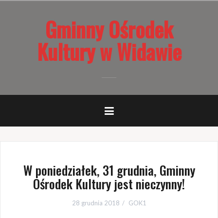
Przejdź
Gminny Ośrodek
do
treści
Kultury w Widawie
W poniedziałek, 31 grudnia, Gminny
Ośrodek Kultury jest nieczynny!
28 grudnia 2018
GOK1