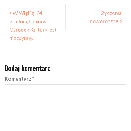
Nawigacja
W Wigilię, 24
Życzenia
wpisu
noworoczne
grudnia, Gminny
Ośrodek Kultury jest
nieczynny.
Dodaj komentarz
Komentarz
*