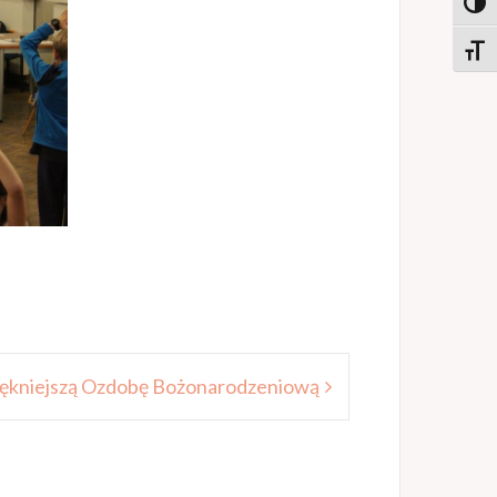
Toggl
Toggl
iękniejszą Ozdobę Bożonarodzeniową