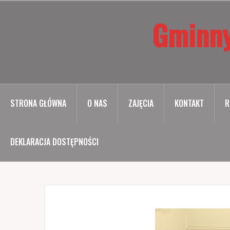
Przejdź
Gminny
do
treści
STRONA GŁÓWNA
O NAS
ZAJĘCIA
KONTAKT
R
DEKLARACJA DOSTĘPNOŚCI