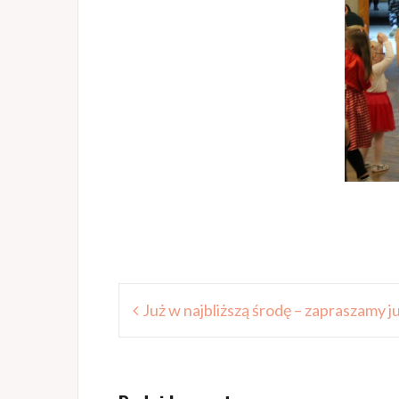
Nawigacja
Już w najbliższą środę – zapraszamy ju
wpisu