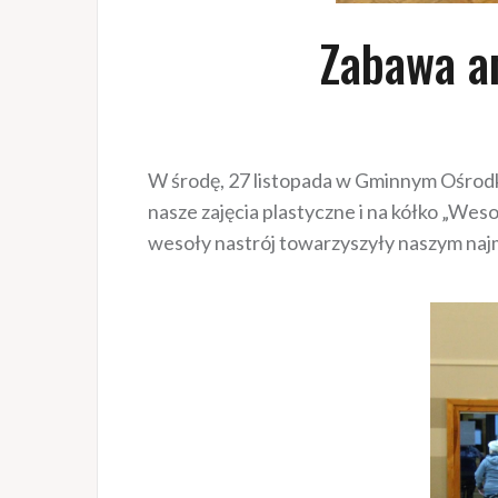
Zabawa a
W środę, 27 listopada w Gminnym Ośrodku
nasze zajęcia plastyczne i na kółko „Wes
wesoły nastrój towarzyszyły naszym najm