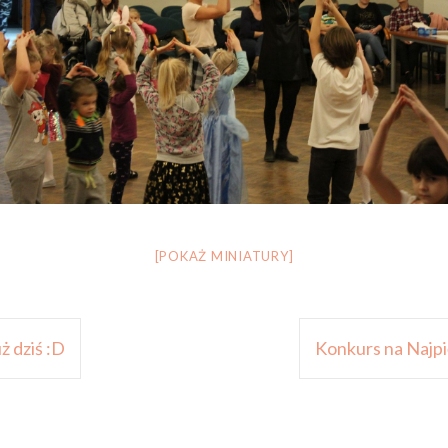
[POKAŻ MINIATURY]
ż dziś :D
Konkurs na Najp