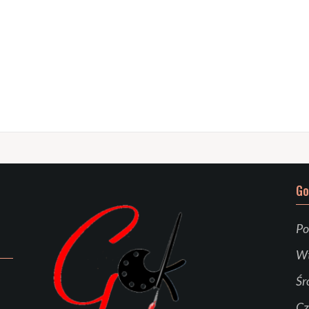
Go
Po
Wt
Śr
Cz