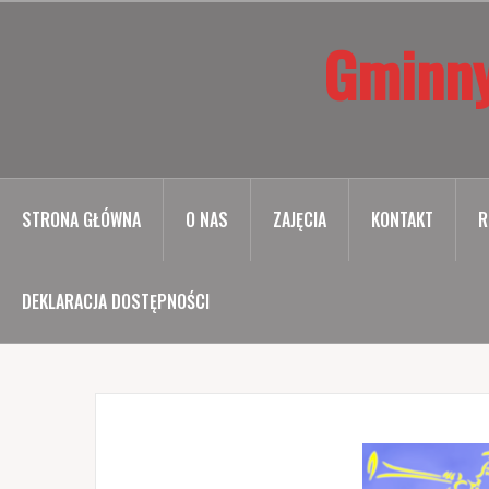
Przejdź
Gminny
do
treści
STRONA GŁÓWNA
O NAS
ZAJĘCIA
KONTAKT
R
DEKLARACJA DOSTĘPNOŚCI