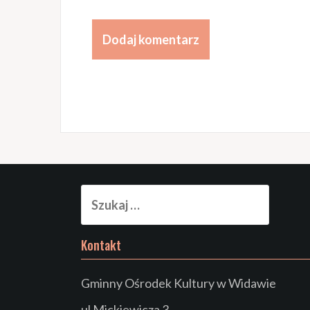
Szukaj:
Kontakt
Gminny Ośrodek Kultury w Widawie
ul Mickiewicza 3