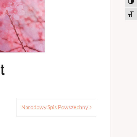
Toggl
Toggl
t
Narodowy Spis Powszechny