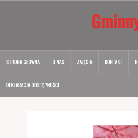
Przejdź
Gminny
do
treści
STRONA GŁÓWNA
O NAS
ZAJĘCIA
KONTAKT
R
DEKLARACJA DOSTĘPNOŚCI