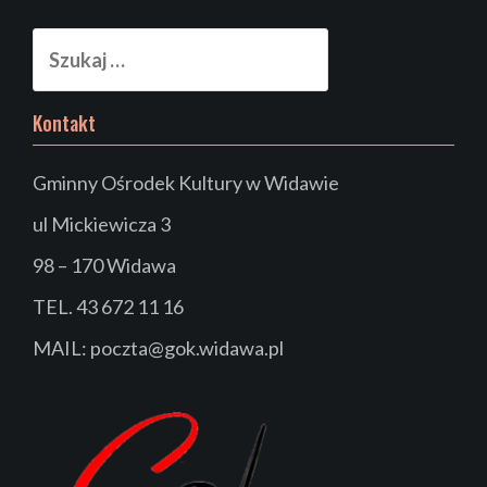
Szukaj:
Kontakt
Gminny Ośrodek Kultury w Widawie
ul Mickiewicza 3
98 – 170 Widawa
TEL. 43 672 11 16
MAIL: poczta@gok.widawa.pl