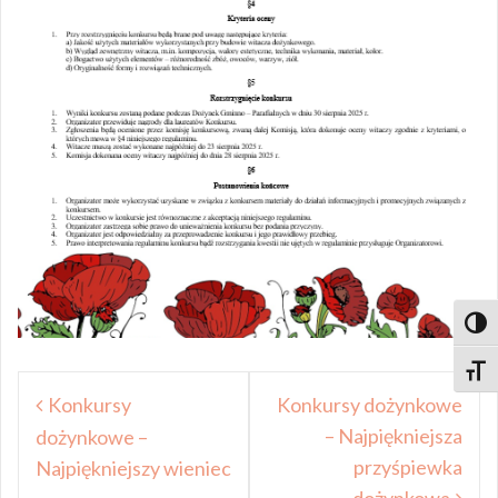
Toggl
Nawigacja
Toggl
Konkursy
Konkursy dożynkowe
wpisu
– Najpiękniejsza
dożynkowe –
przyśpiewka
Najpiękniejszy wieniec