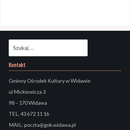
Szukaj:
Kontakt
Gminny Ośrodek Kultury w Widawie
ul Mickiewicza 3
98 – 170 Widawa
TEL. 43 672 11 16
MAIL: poczta@gok.widawa.pl