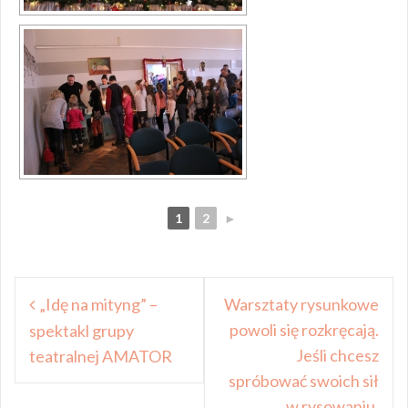
1
2
►
Nawigacja
„Idę na mityng” –
Warsztaty rysunkowe
wpisu
powoli się rozkręcają.
spektakl grupy
Jeśli chcesz
teatralnej AMATOR
spróbować swoich sił
w rysowaniu,