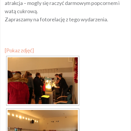
atrakcja – mogły się raczyć darmowym popcornem i
watą cukrową.
Zapraszamy na fotorelację z tego wydarzenia.
[Pokaz zdjęć]