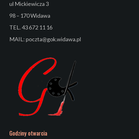
ul Mickiewicza 3
98 – 170 Widawa
TEL. 43 672 11 16
MAIL: poczta@gok.widawa.pl
Godziny otwarcia