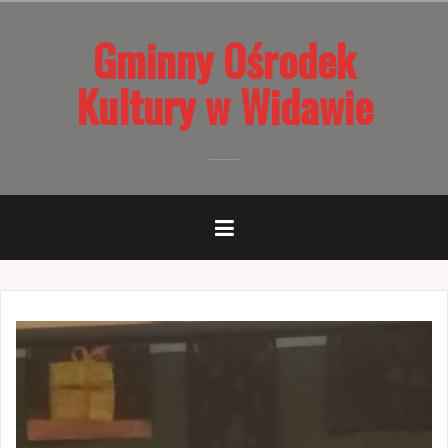
Przejdź
Gminny Ośrodek
do
treści
Kultury w Widawie