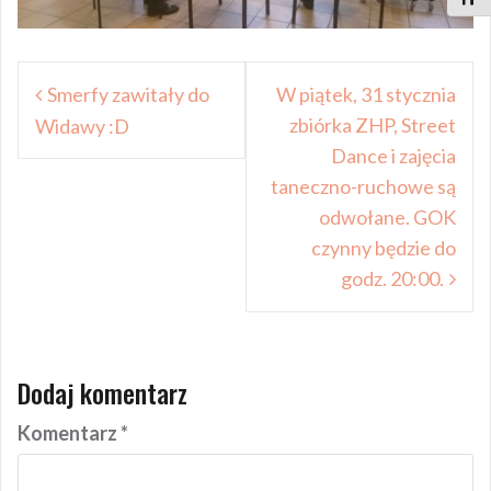
Nawigacja
Smerfy zawitały do
W piątek, 31 stycznia
wpisu
zbiórka ZHP, Street
Widawy :D
Dance i zajęcia
taneczno-ruchowe są
odwołane. GOK
czynny będzie do
godz. 20:00.
Dodaj komentarz
Komentarz
*